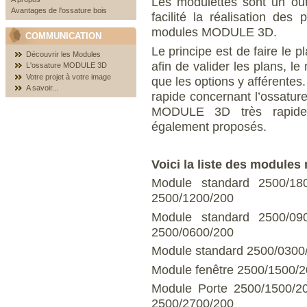
Les modulettes sont un outi
Avantages de l'ossature bois
facilité la réalisation des
modules MODULE 3D.
COMMUNICATION
Le principe est de faire le p
Découvrir les Modules
afin de valider les plans, 
L'ossature MODULE 3D
Votre projet à votre image
que les options y afférentes
A savoir...
rapide concernant l’ossatur
MODULE 3D très rapidem
également proposés.
Voici la liste des modules
Module standard 25
2500/1200/200
Module standard 25
2500/0600/200
Module standard 2500/03
Module fenêtre 2500/150
Module Porte 2500/1
2500/2700/200