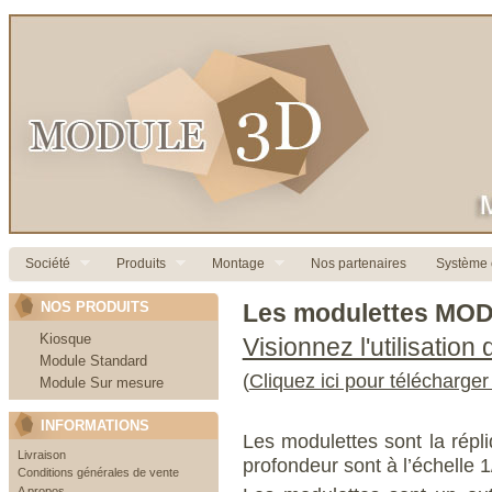
Société
Produits
Montage
Nos partenaires
Système c
NOS PRODUITS
Les modulettes MO
Kiosque
Visionnez l'utilisation
Module Standard
(
Cliquez ici pour télécharger
Module Sur mesure
INFORMATIONS
Les modulettes sont la répl
Livraison
profondeur sont à l’échelle 
Conditions générales de vente
A propos