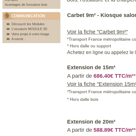
Avantages de l'ossature bois
Carbet
9m² - Kiosque salon
COMMUNICATION
Découvrir les Modules
L'ossature MODULE 3D
Voir la fiche "Carbet 9m²"
Votre projet à votre image
*Transport France métropolitaine co
A savoir...
* Hors dalle ou support
Achetez en ligne ou appelez le 
Extension de
15m²
A partir de
686.40€ TTC/m²
*
Voir la fiche "Extension 15m²
*Transport France métropolitaine co
* Hors dalle bois
Extension de
20m²
A partir de
588.89€ TTC/m²