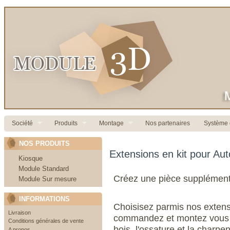
Société
Produits
Montage
Nos partenaires
Système c
NOS PRODUITS
Extensions en kit pour Aut
Kiosque
Module Standard
Créez une pièce supplémenta
Module Sur mesure
INFORMATIONS
Choisisez parmis nos extens
Livraison
commandez et montez vous
Conditions générales de vente
bois,
l'ossature et la charpen
A propos