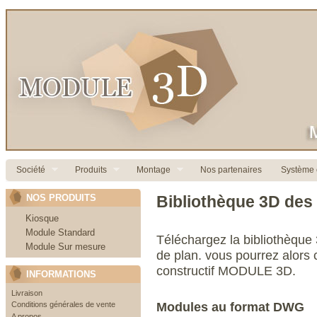
Société
Produits
Montage
Nos partenaires
Système c
NOS PRODUITS
Bibliothèque 3D des
Kiosque
Module Standard
Téléchargez la bibliothèque 
Module Sur mesure
de plan. vous pourrez alors 
constructif MODULE 3D.
INFORMATIONS
Livraison
Modules au format DWG
Conditions générales de vente
A propos