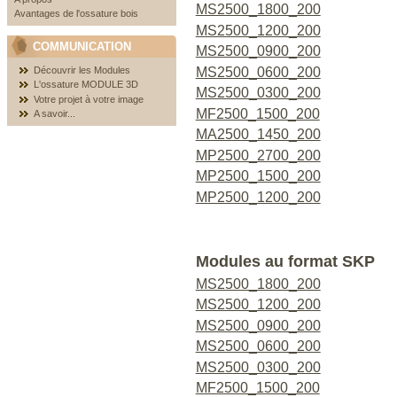
MS2500_1800_200
Avantages de l'ossature bois
MS2500_1200_200
COMMUNICATION
MS2500_0900_200
MS2500_0600_200
Découvrir les Modules
L'ossature MODULE 3D
MS2500_0300_200
Votre projet à votre image
MF2500_1500_200
A savoir...
MA2500_1450_200
MP2500_2700_200
MP2500_1500_200
MP2500_1200_200
Modules au format SKP
MS2500_1800_200
MS2500_1200_200
MS2500_0900_200
MS2500_0600_200
MS2500_0300_200
MF2500_1500_200